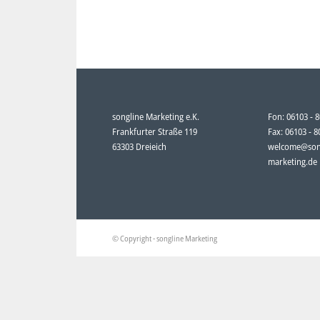
songline Marketing e.K.
Fon: 06103 - 
Frankfurter Straße 119
Fax: 06103 - 
63303 Dreieich
welcome@son
marketing.de
© Copyright - songline Marketing