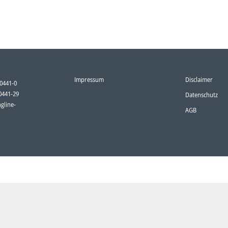
Impressum
Disclaimer
80441-0
80441-29
Datenschutz
gline-
AGB