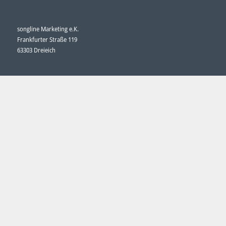
songline Marketing e.K.
Frankfurter Straße 119
63303 Dreieich
Fon: 06103 - 80441-0
Fax: 06103 - 80441-29
welcome@songline-marketing.de
Impressum