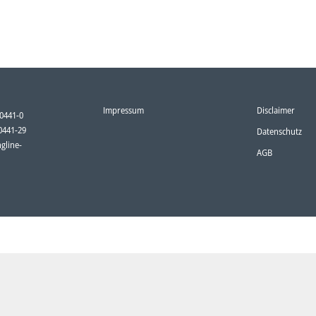
Impressum
Disclaimer
80441-0
80441-29
Datenschutz
gline-
AGB