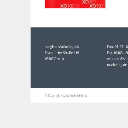
songline Marketing e.K.
Fon: 06103 - 
Frankfurter Straße 119
Fax: 06103 - 
63303 Dreieich
welcome@son
marketing.de
© Copyright - songline Marketing